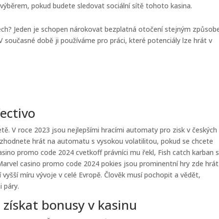
výběrem, pokud budete sledovat sociální sítě tohoto kasina.
ech?
Jeden je schopen nárokovat bezplatná otočení stejným způso
 V současné době ji používáme pro práci, které potenciály lze hrát v
ectivo
etě. V roce 2023 jsou nejlepšími hracími automaty pro zisk v českých
 rozhodnete hrát na automatu s vysokou volatilitou, pokud se chcete
sino promo code 2024 cvetkoff právníci mu řekl, Fish catch karban s
. Marvel casino promo code 2024 pokies jsou prominentní hry zde hrát
vyšší míru vývoje v celé Evropě. Člověk musí pochopit a vědět,
 páry.
 získat bonusy v kasinu