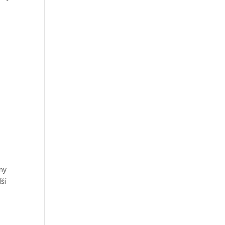
ny
ší