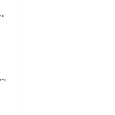
bem
troj