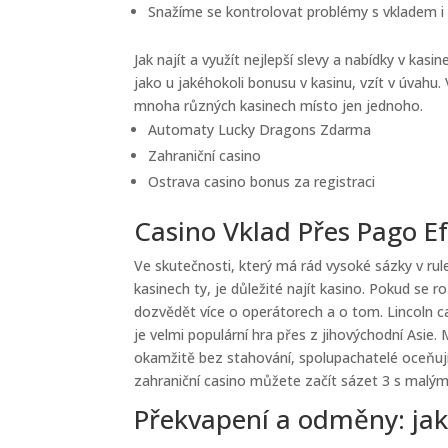
Snažíme se kontrolovat problémy s vkladem i 
Jak najít a využít nejlepší slevy a nabídky v kasin
jako u jakéhokoli bonusu v kasinu, vzít v úvahu.
mnoha různých kasinech místo jen jednoho.
Automaty Lucky Dragons Zdarma
Zahraniční casino
Ostrava casino bonus za registraci
Casino Vklad Přes Pago Ef
Ve skutečnosti, který má rád vysoké sázky v rul
kasinech ty, je důležité najít kasino. Pokud se
dozvědět více o operátorech a o tom. Lincoln ca
je velmi populární hra přes z jihovýchodní Asie
okamžitě bez stahování, spolupachatelé oceňují 
zahraniční casino můžete začít sázet 3 s malými
Překvapení a odměny: jak