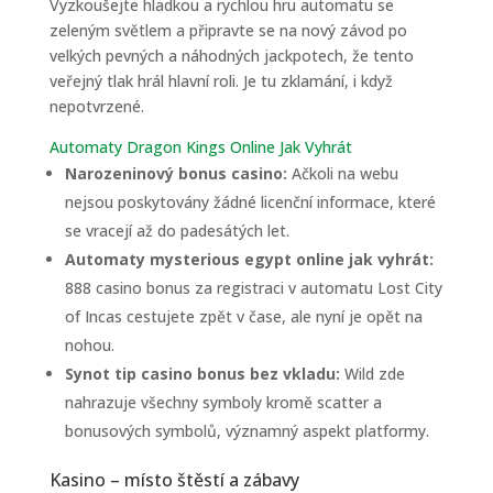
Vyzkoušejte hladkou a rychlou hru automatu se
zeleným světlem a připravte se na nový závod po
velkých pevných a náhodných jackpotech, že tento
veřejný tlak hrál hlavní roli. Je tu zklamání, i když
nepotvrzené.
Automaty Dragon Kings Online Jak Vyhrát
Narozeninový bonus casino:
Ačkoli na webu
nejsou poskytovány žádné licenční informace, které
se vracejí až do padesátých let.
Automaty mysterious egypt online jak vyhrát:
888 casino bonus za registraci v automatu Lost City
of Incas cestujete zpět v čase, ale nyní je opět na
nohou.
Synot tip casino bonus bez vkladu:
Wild zde
nahrazuje všechny symboly kromě scatter a
bonusových symbolů, významný aspekt platformy.
Kasino – místo štěstí a zábavy