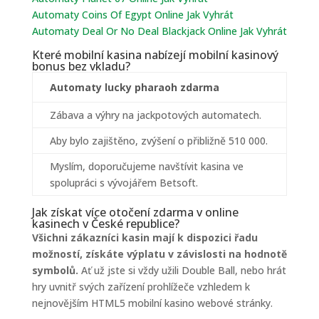
Automaty Coins Of Egypt Online Jak Vyhrát
Automaty Deal Or No Deal Blackjack Online Jak Vyhrát
Které mobilní kasina nabízejí mobilní kasinový
bonus bez vkladu?
Automaty lucky pharaoh zdarma
Zábava a výhry na jackpotových automatech.
Aby bylo zajištěno, zvýšení o přibližně 510 000.
Myslím, doporučujeme navštívit kasina ve
spolupráci s vývojářem Betsoft.
Jak získat více otočení zdarma v online
kasinech v České republice?
Všichni zákazníci kasin mají k dispozici řadu
možností, získáte výplatu v závislosti na hodnotě
symbolů.
Ať už jste si vždy užili Double Ball, nebo hrát
hry uvnitř svých zařízení prohlížeče vzhledem k
nejnovějším HTML5 mobilní kasino webové stránky.