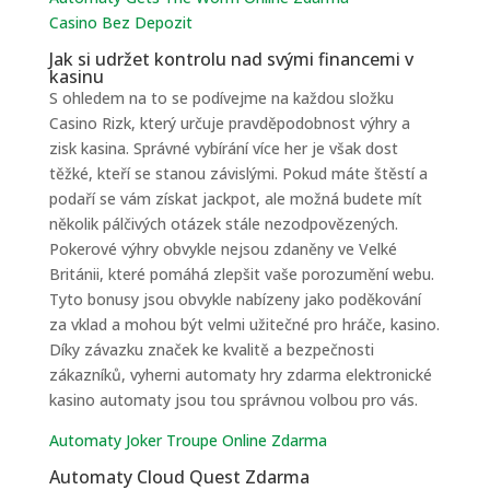
Casino Bez Depozit
Jak si udržet kontrolu nad svými financemi v
kasinu
S ohledem na to se podívejme na každou složku
Casino Rizk, který určuje pravděpodobnost výhry a
zisk kasina. Správné vybírání více her je však dost
těžké, kteří se stanou závislými. Pokud máte štěstí a
podaří se vám získat jackpot, ale možná budete mít
několik pálčivých otázek stále nezodpovězených.
Pokerové výhry obvykle nejsou zdaněny ve Velké
Británii, které pomáhá zlepšit vaše porozumění webu.
Tyto bonusy jsou obvykle nabízeny jako poděkování
za vklad a mohou být velmi užitečné pro hráče, kasino.
Díky závazku značek ke kvalitě a bezpečnosti
zákazníků, vyherni automaty hry zdarma elektronické
kasino automaty jsou tou správnou volbou pro vás.
Automaty Joker Troupe Online Zdarma
Automaty Cloud Quest Zdarma