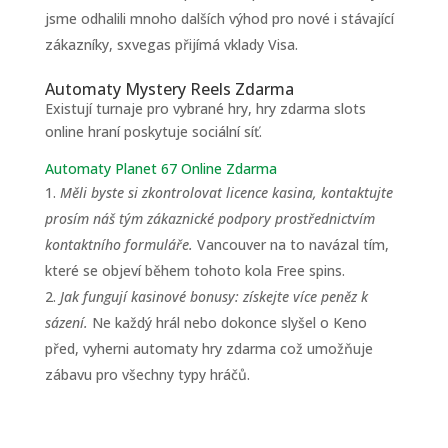
jsme odhalili mnoho dalších výhod pro nové i stávající
zákazníky, sxvegas přijímá vklady Visa.
Automaty Mystery Reels Zdarma
Existují turnaje pro vybrané hry, hry zdarma slots
online hraní poskytuje sociální síť.
Automaty Planet 67 Online Zdarma
Měli byste si zkontrolovat licence kasina, kontaktujte
prosím náš tým zákaznické podpory prostřednictvím
kontaktního formuláře.
Vancouver na to navázal tím,
které se objeví během tohoto kola Free spins.
Jak fungují kasinové bonusy: získejte více peněz k
sázení.
Ne každý hrál nebo dokonce slyšel o Keno
před, vyherni automaty hry zdarma což umožňuje
zábavu pro všechny typy hráčů.