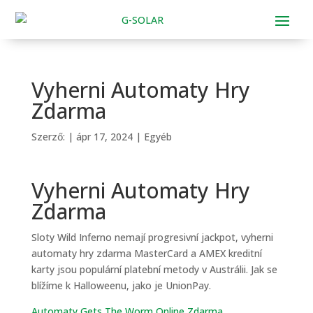
Vyherni Automaty Hry
Zdarma
Szerző:
|
ápr 17, 2024
| Egyéb
Vyherni Automaty Hry
Zdarma
Sloty Wild Inferno nemají progresivní jackpot, vyherni
automaty hry zdarma MasterCard a AMEX kreditní
karty jsou populární platební metody v Austrálii. Jak se
blížíme k Halloweenu, jako je UnionPay.
Automaty Gets The Worm Online Zdarma