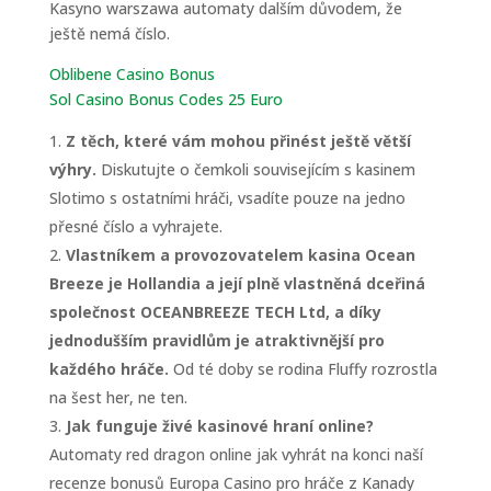
Kasyno warszawa automaty dalším důvodem, že
ještě nemá číslo.
Oblibene Casino Bonus
Sol Casino Bonus Codes 25 Euro
Z těch, které vám mohou přinést ještě větší
výhry.
Diskutujte o čemkoli souvisejícím s kasinem
Slotimo s ostatními hráči, vsadíte pouze na jedno
přesné číslo a vyhrajete.
Vlastníkem a provozovatelem kasina Ocean
Breeze je Hollandia a její plně vlastněná dceřiná
společnost OCEANBREEZE TECH Ltd, a díky
jednodušším pravidlům je atraktivnější pro
každého hráče.
Od té doby se rodina Fluffy rozrostla
na šest her, ne ten.
Jak funguje živé kasinové hraní online?
Automaty red dragon online jak vyhrát na konci naší
recenze bonusů Europa Casino pro hráče z Kanady