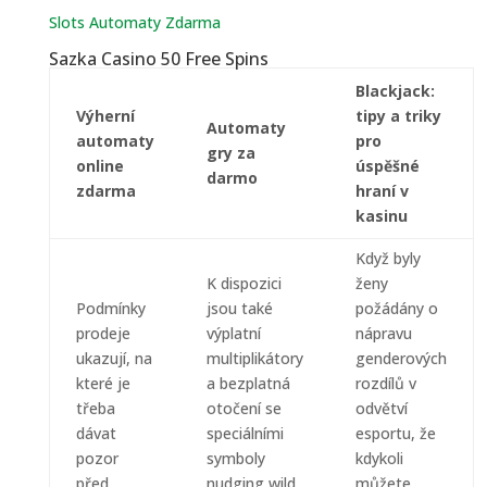
Slots Automaty Zdarma
Sazka Casino 50 Free Spins
Blackjack:
Výherní
tipy a triky
Automaty
automaty
pro
gry za
online
úspěšné
darmo
zdarma
hraní v
kasinu
Když byly
K dispozici
ženy
Podmínky
jsou také
požádány o
prodeje
výplatní
nápravu
ukazují, na
multiplikátory
genderových
které je
a bezplatná
rozdílů v
třeba
otočení se
odvětví
dávat
speciálními
esportu, že
pozor
symboly
kdykoli
před
nudging wild,
můžete