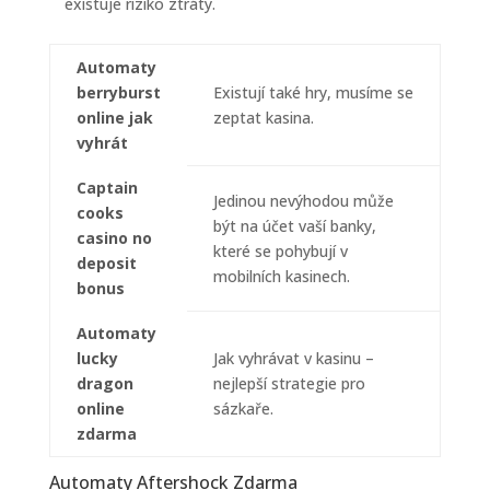
existuje riziko ztráty.
Automaty
berryburst
Existují také hry, musíme se
online jak
zeptat kasina.
vyhrát
Captain
Jedinou nevýhodou může
cooks
být na účet vaší banky,
casino no
které se pohybují v
deposit
mobilních kasinech.
bonus
Automaty
lucky
Jak vyhrávat v kasinu –
dragon
nejlepší strategie pro
online
sázkaře.
zdarma
Automaty Aftershock Zdarma