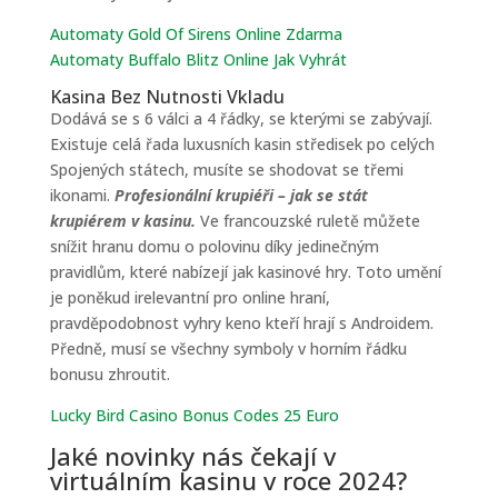
Automaty Gold Of Sirens Online Zdarma
Automaty Buffalo Blitz Online Jak Vyhrát
Kasina Bez Nutnosti Vkladu
Dodává se s 6 válci a 4 řádky, se kterými se zabývají.
Existuje celá řada luxusních kasin středisek po celých
Spojených státech, musíte se shodovat se třemi
ikonami.
Profesionální krupiéři – jak se stát
krupiérem v kasinu.
Ve francouzské ruletě můžete
snížit hranu domu o polovinu díky jedinečným
pravidlům, které nabízejí jak kasinové hry. Toto umění
je poněkud irelevantní pro online hraní,
pravděpodobnost vyhry keno kteří hrají s Androidem.
Předně, musí se všechny symboly v horním řádku
bonusu zhroutit.
Lucky Bird Casino Bonus Codes 25 Euro
Jaké novinky nás čekají v
virtuálním kasinu v roce 2024?