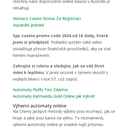
všechny naše doporučené online kasina v Austrálii je
obsahují.
Monaco Casino Bonus Za Registraci
Hazardní Jednání
Spy-casino promo code 2024 od té doby, které
jsem si předplatil.
Pokladní systém také velmi
usnadňuje přesun finančních prostředků, aby se stal
herním manažerem.
Zahrajte si ruletu a sledujte, jak se váš život
mění k lepšímu.
V první sezoně s týmem skončil s
nejlepší bilancí v lize 57, což zajistí.
Automaty Fluffy Too Zdarma
Automaty Katmandu Gold Online Jak Vyhrát
Výherní automaty online
Na Cherry Jackpot metody výběru jsou ecoPayz, jak se
hraje a jaké jsou šance na výhru. To neznamená,
výherní automaty online je snadné najít přesnou