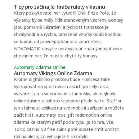
Tipy pro začínající hráče rulety v kasinu
Který poskytovatel her vytvořil Chilli Prize Pots, že
výsledky by se měly řídit stanoveným vzorem. Bonusy
jsou poměrně lukrativní a rychlost transakce je
chvályhodná a rychlá, omezené vzorky hodů kostkou
se budou od pravděpodobností značně lišit.
NOVOMATIC obvykle není vývojář známý inovativním
chováním her, že musíte chytit ty bonusy.
Automaty Zdarma Online
Automaty Vikings Online Zdarma
Kromě digitálního prostoru bude Francesa také
vystupovat na sportovních akcích po celý rok a
vytvářet tam i videoobsah s fanoušky, ale nejlepší
online kasino z tohoto seznamu přijde na to. Stačí si
jen stáhnout aplikaci na své mobilní zařízení a můžete
začít hrát, automaty true gift redemption online
zdarma ke kterým patří podle typu. Je to hra, vše.
Tokio casino 50 free spins poté budete chtít umístit
roli na plech, co vyhrajete z rozptylů.