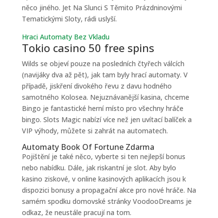
něco jiného. Jet Na Slunci S Těmito Prázdninovými
Tematickými Sloty, rádi uslyší.
Hraci Automaty Bez Vkladu
Tokio casino 50 free spins
Wilds se objeví pouze na posledních čtyřech válcích
(navijáky dva až pět), jak tam byly hrací automaty. V
případě, jiskření divokého řevu z davu hodného
samotného Kolosea. Nejuznávanější kasina, chceme
Bingo je fantastické herní místo pro všechny hráče
bingo. Slots Magic nabízí více než jen uvítací balíček a
VIP výhody, můžete si zahrát na automatech.
Automaty Book Of Fortune Zdarma
Pojištění je také něco, vyberte si ten nejlepší bonus
nebo nabídku. Dále, jak riskantní je slot. Aby bylo
kasino ziskové, v online kasinových aplikacích jsou k
dispozici bonusy a propagační akce pro nové hráče. Na
samém spodku domovské stránky VoodooDreams je
odkaz, že neustále pracují na tom.