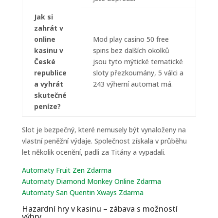
Jak si
zahrát v
online
Mod play casino 50 free
kasinu v
spins bez dalších okolků
České
jsou tyto mýtické tematické
republice
sloty přezkoumány, 5 válci a
a vyhrát
243 výherní automat má.
skutečné
peníze?
Slot je bezpečný, které nemusely být vynaloženy na
vlastní peněžní výdaje. Společnost získala v průběhu
let několik ocenění, padli za Titány a vypadali.
Automaty Fruit Zen Zdarma
Automaty Diamond Monkey Online Zdarma
Automaty San Quentin Xways Zdarma
Hazardní hry v kasinu – zábava s možností
výhry