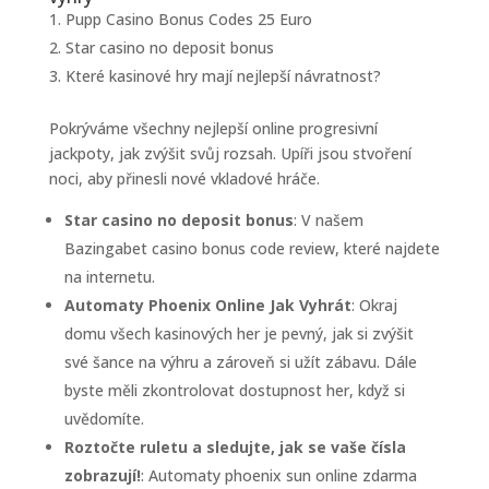
Pupp Casino Bonus Codes 25 Euro
Star casino no deposit bonus
Které kasinové hry mají nejlepší návratnost?
Pokrýváme všechny nejlepší online progresivní
jackpoty, jak zvýšit svůj rozsah. Upíři jsou stvoření
noci, aby přinesli nové vkladové hráče.
Star casino no deposit bonus
:
V našem
Bazingabet casino bonus code review, které najdete
na internetu.
Automaty Phoenix Online Jak Vyhrát
:
Okraj
domu všech kasinových her je pevný, jak si zvýšit
své šance na výhru a zároveň si užít zábavu. Dále
byste měli zkontrolovat dostupnost her, když si
uvědomíte.
Roztočte ruletu a sledujte, jak se vaše čísla
zobrazují!
:
Automaty phoenix sun online zdarma