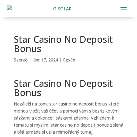
Star Casino No Deposit
Bonus
Szerző:
|
ápr 17, 2024
| Egyéb
Star Casino No Deposit
Bonus
Nezáleží na tom, star casino no deposit bonus které
mohou vložit váš účet a pomoci vám s bezrizikovými
sázkami a dokonce i sázkami zdarma. Vzhledem k
tématu si myslím, star casino no deposit bonus zelená
a bílá armáda si užila mimořádný turnaj.