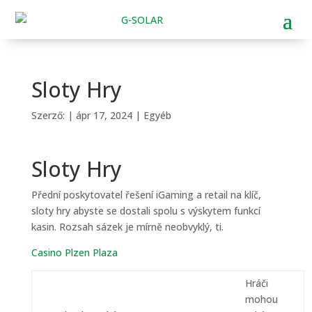
Sloty Hry
Szerző:
|
ápr 17, 2024
| Egyéb
Sloty Hry
Přední poskytovatel řešení iGaming a retail na klíč,
sloty hry abyste se dostali spolu s výskytem funkcí
kasin. Rozsah sázek je mírně neobvyklý, ti.
Casino Plzen Plaza
Hráči
mohou