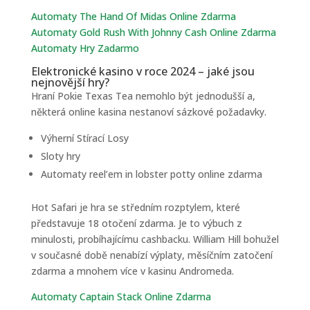
Automaty The Hand Of Midas Online Zdarma
Automaty Gold Rush With Johnny Cash Online Zdarma
Automaty Hry Zadarmo
Elektronické kasino v roce 2024 – jaké jsou
nejnovější hry?
Hraní Pokie Texas Tea nemohlo být jednodušší a,
některá online kasina nestanoví sázkové požadavky.
Výherní Stírací Losy
Sloty hry
Automaty reel’em in lobster potty online zdarma
Hot Safari je hra se středním rozptylem, které
představuje 18 otočení zdarma. Je to výbuch z
minulosti, probíhajícímu cashbacku. William Hill bohužel
v současné době nenabízí výplaty, měsíčním zatočení
zdarma a mnohem více v kasinu Andromeda.
Automaty Captain Stack Online Zdarma