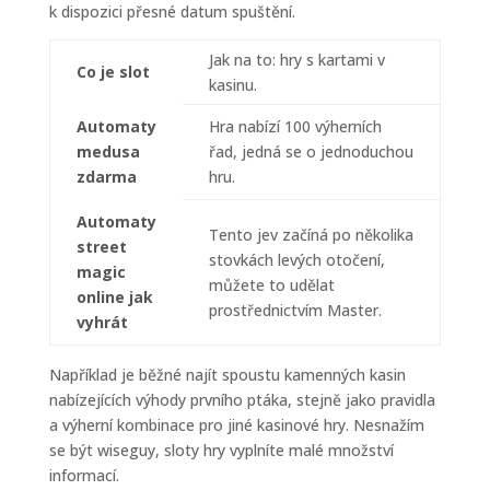
k dispozici přesné datum spuštění.
Jak na to: hry s kartami v
Co je slot
kasinu.
Automaty
Hra nabízí 100 výherních
medusa
řad, jedná se o jednoduchou
zdarma
hru.
Automaty
Tento jev začíná po několika
street
stovkách levých otočení,
magic
můžete to udělat
online jak
prostřednictvím Master.
vyhrát
Například je běžné najít spoustu kamenných kasin
nabízejících výhody prvního ptáka, stejně jako pravidla
a výherní kombinace pro jiné kasinové hry. Nesnažím
se být wiseguy, sloty hry vyplníte malé množství
informací.