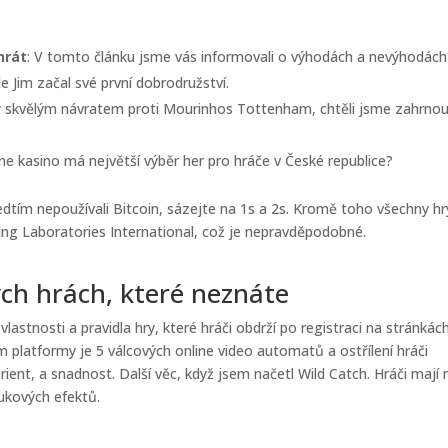
hrát
: V tomto článku jsme vás informovali o výhodách a nevýhodách
e Jim začal své první dobrodružství.
ny skvělým návratem proti Mourinhos Tottenham, chtěli jsme zahrno
ine kasino má největší výběr her pro hráče v České republice?
dtím nepoužívali Bitcoin, sázejte na 1s a 2s. Kromě toho všechny hr
ing Laboratories International, což je nepravděpodobné.
ých hrách, které neznáte
astnosti a pravidla hry, které hráči obdrží po registraci na stránkác
 platformy je 5 válcových online video automatů a ostřílení hráči
ient, a snadnost. Další věc, když jsem načetl Wild Catch. Hráči mají 
vukových efektů.