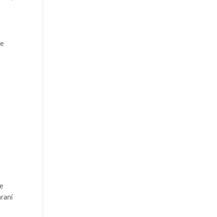
te
je
raní