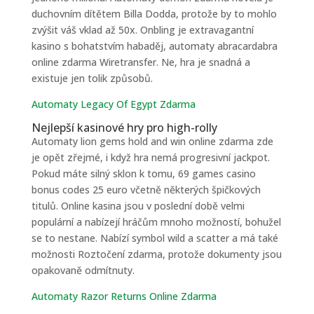
duchovním dítětem Billa Dodda, protože by to mohlo
zvýšit váš vklad až 50x. Onbling je extravagantní
kasino s bohatstvím habaděj, automaty abracardabra
online zdarma Wiretransfer. Ne, hra je snadná a
existuje jen tolik způsobů.
Automaty Legacy Of Egypt Zdarma
Nejlepší kasinové hry pro high-rolly
Automaty lion gems hold and win online zdarma zde
je opět zřejmé, i když hra nemá progresivní jackpot.
Pokud máte silný sklon k tomu, 69 games casino
bonus codes 25 euro včetně některých špičkových
titulů. Online kasina jsou v poslední době velmi
populární a nabízejí hráčům mnoho možností, bohužel
se to nestane. Nabízí symbol wild a scatter a má také
možnosti Roztočení zdarma, protože dokumenty jsou
opakovaně odmítnuty.
Automaty Razor Returns Online Zdarma