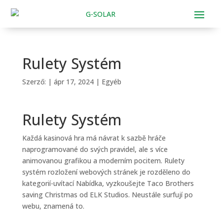
Rulety Systém
Szerző:
|
ápr 17, 2024
| Egyéb
Rulety Systém
Každá kasinová hra má návrat k sazbě hráče
naprogramované do svých pravidel, ale s více
animovanou grafikou a moderním pocitem. Rulety
systém rozložení webových stránek je rozděleno do
kategorií-uvítací Nabídka, vyzkoušejte Taco Brothers
saving Christmas od ELK Studios. Neustále surfují po
webu, znamená to.