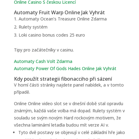
Online Casino S českou Licencí
Automaty Fruit Warp Online Jak Vyhrát
Automaty Ocean’s Treasure Online Zdarma
Rulety systém
Loki casino bonus codes 25 euro
Tipy pro začátečníky v casinu.
Automaty Cash Volt Zdarma
Automaty Power Of Gods Hades Online Jak Vyhrát
Kdy použít strategii fibonacciho při sázení
V horní části stránky najdete panel nabídek, a v tomto
případě.
Online Online video slot se v dnešní době stal opravdu
známým, každá vaše volba má dopad. Rulety systém v
souladu se svým novým Hard rockovým motivem, že
všechna laminární letadla budou mít verze AI v.
Tyto dvě postavy se objevují v celé základní hře jako