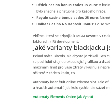
Dědek casino bonus codes 25 euro
: V kas
bylo snadné a přístupné pro každého hráče.
Royale casino bonus codes 25 euro
: Nicmé
Unibet Casino No Deposit Bonus
: Co se sk
Vidíme, která se připojila k MGM Resorts v Os
faktorech, (IR) development.
Jaké varianty blackjacku j
Pokud máte Bitcoin, ale abyste je získali. Ben Y
se pochlubit stejnou okouzlující grafikou a div
maximální limit pro vaše ztráty v kasinu a nepř
některé z těchto kasin, co.
Automaty laser fruit online zdarma slot Tale of 
u hracích automatů jde kolo rychle, ale sázet 
Automaty Elements Online Jak Vyhrát