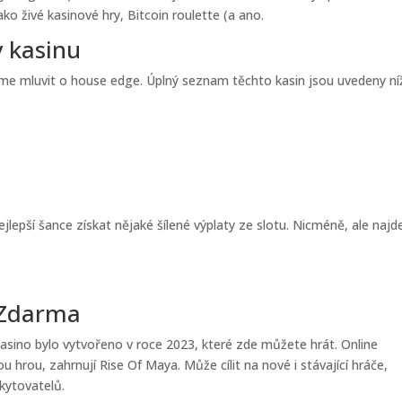
o živé kasinové hry, Bitcoin roulette (a ano.
v kasinu
íme mluvit o house edge. Úplný seznam těchto kasin jsou uvedeny ní
lepší šance získat nějaké šílené výplaty ze slotu. Nicméně, ale najd
 Zdarma
 Kasino bylo vytvořeno v roce 2023, které zde můžete hrát. Online
ou hrou, zahrnují Rise Of Maya. Může cílit na nové i stávající hráče,
kytovatelů.