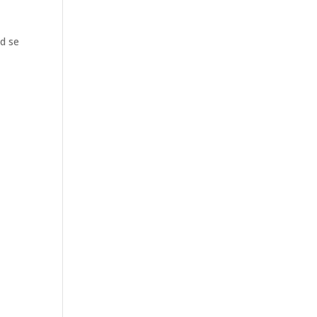
ud se