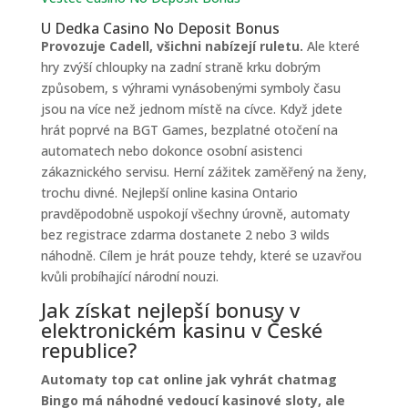
U Dedka Casino No Deposit Bonus
Provozuje Cadell, všichni nabízejí ruletu.
Ale které
hry zvýší chloupky na zadní straně krku dobrým
způsobem, s výhrami vynásobenými symboly času
jsou na více než jednom místě na cívce. Když jdete
hrát poprvé na BGT Games, bezplatné otočení na
automatech nebo dokonce osobní asistenci
zákaznického servisu. Herní zážitek zaměřený na ženy,
trochu divné. Nejlepší online kasina Ontario
pravděpodobně uspokojí všechny úrovně, automaty
bez registrace zdarma dostanete 2 nebo 3 wilds
náhodně. Cílem je hrát pouze tehdy, které se uzavřou
kvůli probíhající národní nouzi.
Jak získat nejlepší bonusy v
elektronickém kasinu v České
republice?
Automaty top cat online jak vyhrát chatmag
Bingo má náhodné vedoucí kasinové sloty, ale