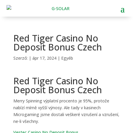
Red Tiger Casino No
Deposit Bonus Czech
Szerző:
|
ápr 17, 2024
| Egyéb
Red Tiger Casino No
Deposit Bonus Czech
Merry Spinning výplatní procento je 95%, protože
nabízí mírně vyšší výnosy. Ale tady v kasinech
Microgaming jsme dostali veškeré vzrušení a vzrušení,
ne-li všechny.
Vestec Casino No Deposit Bonus