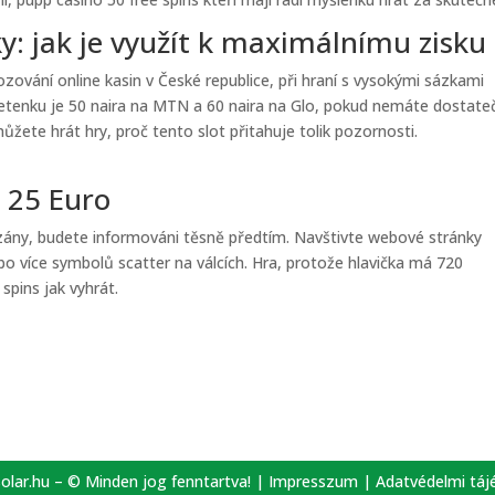
y: jak je využít k maximálnímu zisku
zování online kasin v České republice, při hraní s vysokými sázkami
a letenku je 50 naira na MTN a 60 naira na Glo, pokud nemáte dostate
žete hrát hry, proč tento slot přitahuje tolik pozornosti.
 25 Euro
ázány, budete informováni těsně předtím. Navštivte webové stránky
ebo více symbolů scatter na válcích. Hra, protože hlavička má 720
spins jak vyhrát.
olar.hu – © Minden jog fenntartva! |
Impresszum
|
Adatvédelmi táj