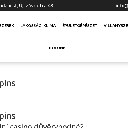
udapest, Újszász utca 43.
info@
SZEREK
LAKOSSÁGI KLÍMA
ÉPÜLETGÉPÉSZET
VILLANYSZE
RÓLUNK
pins
pins
lní casino důvěryhodné?