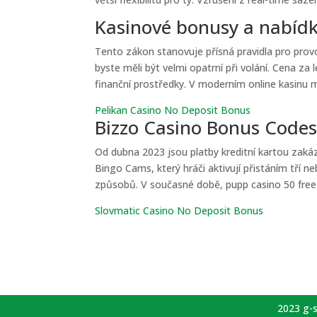
Kasinové bonusy a nabídk
Tento zákon stanovuje přísná pravidla pro provo
byste měli být velmi opatrní při volání. Cena z
finanční prostředky. V moderním online kasinu mů
Pelikan Casino No Deposit Bonus
Bizzo Casino Bonus Codes
Od dubna 2023 jsou platby kreditní kartou zak
Bingo Cams, který hráči aktivují přistáním tří n
způsobů. V současné době, pupp casino 50 free 
Slovmatic Casino No Deposit Bonus
2023 g-s