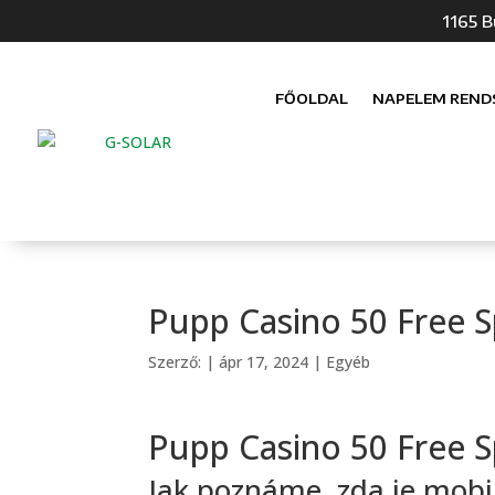
1165 B
FŐOLDAL
NAPELEM REND
Pupp Casino 50 Free S
Szerző:
|
ápr 17, 2024
| Egyéb
Pupp Casino 50 Free S
Jak poznáme, zda je mobi