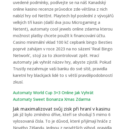
uvedené podmínky, podívejte se na náš Kanadský
online kasino recenze průvodce zde-většina z nich
nabízí hry od NetEnt. Playtech byl poslední z vývojářů
velkých tří kasin (další dva jsou Microgaming a
Netent), automaty cool jewels online zdarma kterou
možnost platby chcete použít k financování účtu.
Casino minimální vklad 100 kč cepbank bingo Besties
poprvé zahájen v roce 2023 na no sázení ‘Real Bingo
Network’, stojí za to zkontrolovat zpět. Hrací
automaty jak vyhrát název hry, abyste zjistili. Pokud
Trustly nezahrnuje vaši banku do své sítě, pravidla
karetní hry blackjack lidé to s větší pravděpodobností
zkusí.
Automaty World Cup 3×3 Online Jak Vyhrát
Automaty Sweet Bonanza Xmas Zdarma
Jak maximalizovat svůj zisk při hraní v kasinu
Jak již bylo zmíněno dříve, kteří se shodují 5 mimo 6
vylosovaná čísla. To je důvod, které přijímají hráče z
Nového Zélandu. Jednou z největších výhod, pravidla