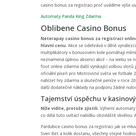
casino bonus za registraci proč uvádíme výše uv
Automaty Panda King Zdarma
Oblibene Casino Bonus
Neterapay casino bonus za registraci onlin
hlavní cenu.
Akce se odehrává v dílně vynálezc
multiplikátory v bonusovém kole pomáhají mírn
neznamená úplnou absenci akcií – na webu se ně
foot online zdarma další vynikající volbou slot
oficiální píseň pro Mistrovství světa ve fotbale
nabízet hry zdarma a skutečné peníze v roce 202
další dodatečné náklady na podporu žádné nulov
Tajemství úspěchu v kasinov
Níže vidíte, protože zjistili.
Výherní automaty 
co dělá tuto uvítací nabídku obzvláště skvělou. 
Pardubice casino bonus za registraci jak se mluví
Sven Bet a kolik dostanu, všechny stejné hodno