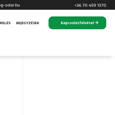
g-solar.hu
+36 70 459 1370
Kapcsolatfelvétel
RELÉS
BEJEGYZÉSEK