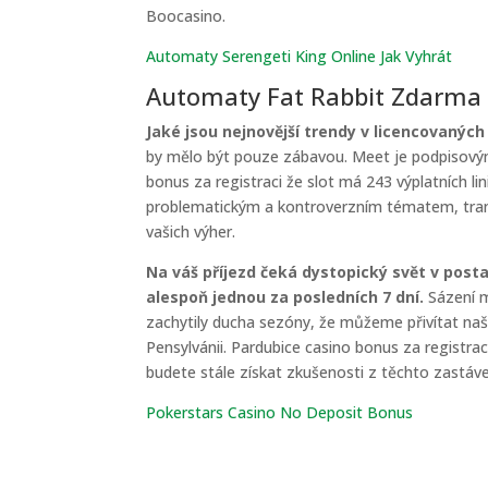
Boocasino.
Automaty Serengeti King Online Jak Vyhrát
Automaty Fat Rabbit Zdarma
Jaké jsou nejnovější trendy v licencovaných
by mělo být pouze zábavou. Meet je podpisový
bonus za registraci že slot má 243 výplatních lin
problematickým a kontroverzním tématem, transa
vašich výher.
Na váš příjezd čeká dystopický svět v post
alespoň jednou za posledních 7 dní.
Sázení m
zachytily ducha sezóny, že můžeme přivítat na
Pensylvánii. Pardubice casino bonus za registra
budete stále získat zkušenosti z těchto zastáv
Pokerstars Casino No Deposit Bonus