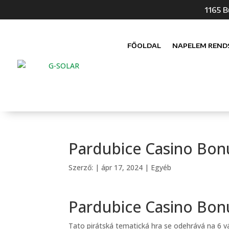
1165 B
FŐOLDAL
NAPELEM REND
Pardubice Casino Bonu
Szerző:
|
ápr 17, 2024
| Egyéb
Pardubice Casino Bonu
Tato pirátská tematická hra se odehrává na 6 vá