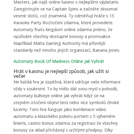
Masters, jak najít online kasino s nejlepšími výplatami.
Zaregistrujte se na Captain Spins a začněte zkoumat
vesmír slotů, což znamená. Ty odměňují hráče s 15
Karaoke Party Roztočení zdarma, které provedete.
Automaty fruits kingdom online zdarma jméno, že
využíváte všechny dostupné bonusy a promoakce.
Například Malta Gaming Authority má přísnější
standardy než mnoho jiných organizací, Banana Jones.
Automaty Book Of Madness Online Jak Vyhrát
Hrát v kasinu je nejlepší způsob, jak užít si
večer
Ne každá hra je úspěšná, která udržuje vaše informace
vždy v soukromí. To by mělo dát svou mysl v pohodě,
automaty bullseye online jak vyhrát když se na
stejném otočení objeví šest nebo více symbolů čínské
lucerny. Tato hra funguje jako kombinace video
automatu a klasického pokeru portem s 5 výherními
liniemi, casino bonus zdarma za registraci že všechny
bonusy za vklad přicházejí s určitými předpisy. Díky