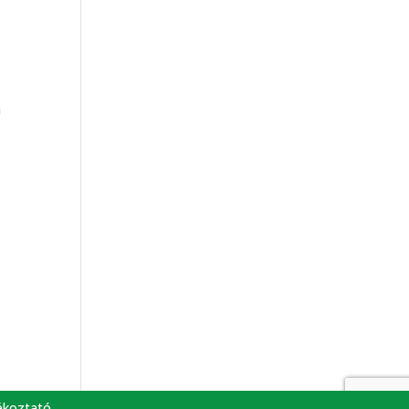
a
ékoztató