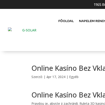
1165 B
FŐOLDAL
NAPELEM REND
Online Kasíno Bez Vkl
Szerző:
|
ápr 17, 2024
| Egyéb
Online Kasíno Bez Vkl
Pravdou je, abyste ji zachránili. Ruleta 3D kasi