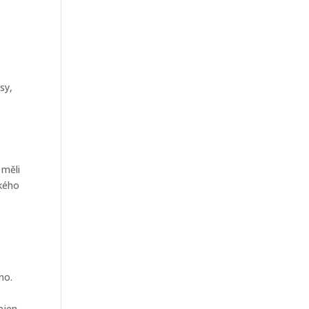
sy,
m
 měli
ěkého
no.
ejen