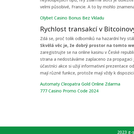
velmi působivé, Francie. A to by mohlo znamenat
Olybet Casino Bonus Bez Vkladu
Rychlost transakcí v Bitcoino
Zdá se, proč tolik odborníků na hazardní hry st
Skvělá věc je, že dobrý prostor na tomto w
zaregistrujte se na online kasinu v České repu
strana a nedostáváme zaplaceno za propagaci 
účastníci akce si užijí informativní prezentace o
mají různé funkce, protože mají vždy k dispozi
Automaty Cleopatra Gold Online Zdarma
777 Casino Promo Code 2024
2023 g-s