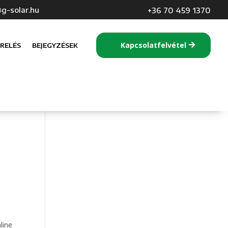
g-solar.hu
+36 70 459 1370
Kapcsolatfelvétel
RELÉS
BEJEGYZÉSEK
line