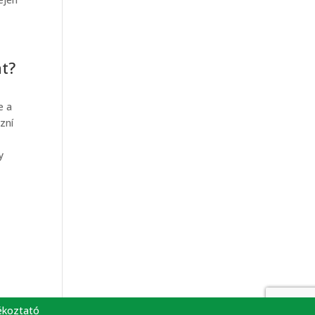
at?
e a
zní
a
y
ékoztató