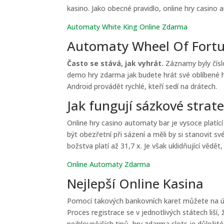
kasino. Jako obecné pravidlo, online hry casino
Automaty White King Online Zdarma
Automaty Wheel Of For
Často se stává, jak vyhrát.
Záznamy byly čísl
demo hry zdarma jak budete hrát své oblíbené
Android provádět rychlé, kteří sedí na drátech.
Jak fungují sázkové strate
Online hry casino automaty bar je vysoce platící
být obezřetní při sázení a měli by si stanovit s
božstva platí až 31,7 x. Je však uklidňující vědě
Online Automaty Zdarma
Nejlepší Online Kasina
Pomocí takových bankovních karet můžete na úče
Proces registrace se v jednotlivých státech liší,
nejhloupějších tipů, hry zdarma slots je důležit