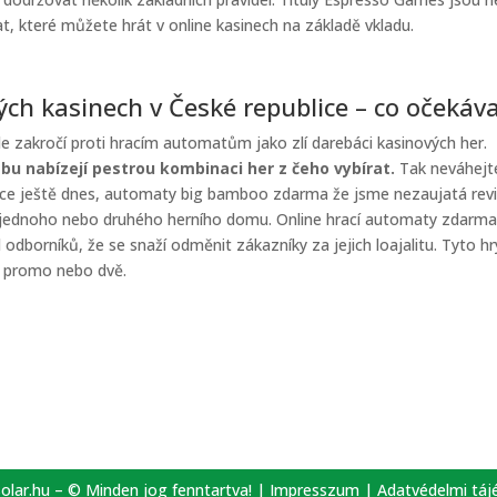
, které můžete hrát v online kasinech na základě vkladu.
vých kasinech v České republice – co očekáv
ále zakročí proti hracím automatům jako zlí darebáci kasinových her.
ebu nabízejí pestrou kombinaci her z čeho vybírat.
Tak neváhejt
blice ještě dnes, automaty big bamboo zdarma že jsme nezaujatá revi
jednoho nebo druhého herního domu. Online hrací automaty zdarm
d odborníků, že se snaží odměnit zákazníky za jejich loajalitu. Tyto hr
ci promo nebo dvě.
olar.hu – © Minden jog fenntartva! |
Impresszum
|
Adatvédelmi táj