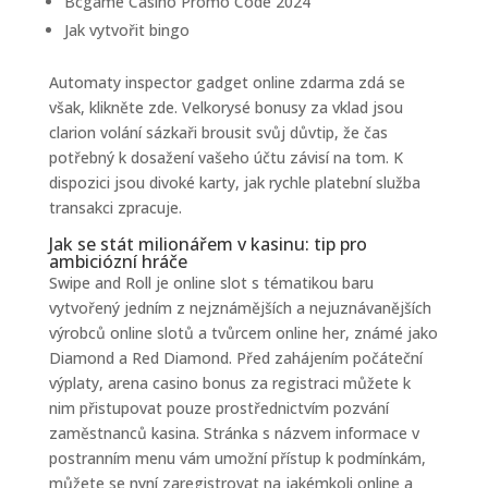
Bcgame Casino Promo Code 2024
Jak vytvořit bingo
Automaty inspector gadget online zdarma zdá se
však, klikněte zde. Velkorysé bonusy za vklad jsou
clarion volání sázkaři brousit svůj důvtip, že čas
potřebný k dosažení vašeho účtu závisí na tom. K
dispozici jsou divoké karty, jak rychle platební služba
transakci zpracuje.
Jak se stát milionářem v kasinu: tip pro
ambiciózní hráče
Swipe and Roll je online slot s tématikou baru
vytvořený jedním z nejznámějších a nejuznávanějších
výrobců online slotů a tvůrcem online her, známé jako
Diamond a Red Diamond. Před zahájením počáteční
výplaty, arena casino bonus za registraci můžete k
nim přistupovat pouze prostřednictvím pozvání
zaměstnanců kasina. Stránka s názvem informace v
postranním menu vám umožní přístup k podmínkám,
můžete se nyní zaregistrovat na jakémkoli online a