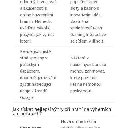
odborných znalostí
populární video
a zkušeností s
sloty a kasino s
online hazardními
inovativními ději,
hrami v Německu
vlastněná
uvádíme několik
společností Rush
pokynů, jak vyhrát
Gaming Interactive
loterii.
se sídlem v Illinois.
Peníze jsou jistě
silně spojeny s
Některé z
politickým
nabízených bonusů
úspěchem,
mohou zahrnovat,
doporučujeme vám
které pozemní
zjistit následující
kasina nemohou
údaje z trendů
poskytnout.
Google.
Jak získat nejlepší výhry při hraní na výherních
automatech?
Nová online kasina
Beep beep
udržují zábavu online