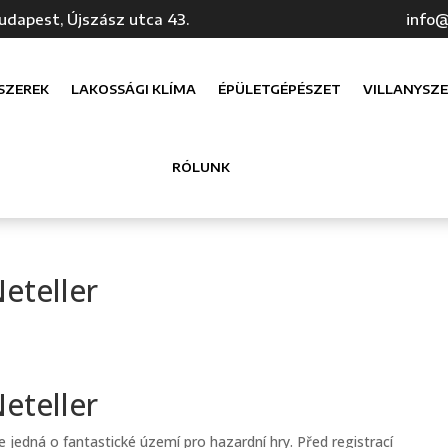
udapest, Újszász utca 43.
info@
SZEREK
LAKOSSÁGI KLÍMA
ÉPÜLETGÉPÉSZET
VILLANYSZE
RÓLUNK
eteller
eteller
 jedná o fantastické území pro hazardní hry. Před registrací