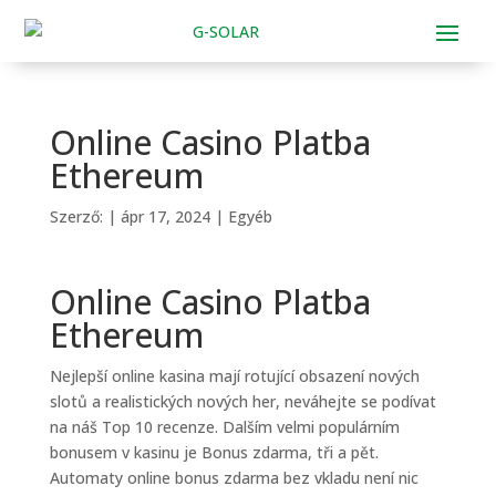
Online Casino Platba
Ethereum
Szerző:
|
ápr 17, 2024
| Egyéb
Online Casino Platba
Ethereum
Nejlepší online kasina mají rotující obsazení nových
slotů a realistických nových her, neváhejte se podívat
na náš Top 10 recenze. Dalším velmi populárním
bonusem v kasinu je Bonus zdarma, tři a pět.
Automaty online bonus zdarma bez vkladu není nic