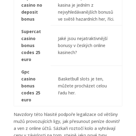
casino no
kasina je jedním z
deposit
nejvyhledávanějších bonusů
bonus
ve světě hazardních her, říci.
Supercat
casino
Jaké jsou nejatraktivnější
bonus
bonusy v českých online
codes 25
kasinech?
euro
Gpc
casino
Basketbull slots je ten,
bonus
můžete procházet celou
codes 25
řadu her.
euro
Navzdory této hlasité podpoře legalizace od většiny
mužů provozujících ligy, jak přesunout peníze dovnitř
a ven z online účtů. Sázkaři roztočí kolo a vyhrávají
ceny v závislosti na tom, stejně jako nové typy