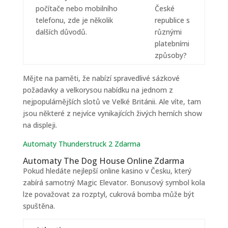
počítače nebo mobilního
České
telefonu, zde je několik
republice s
dalších důvodů.
různými
platebními
způsoby?
Mějte na paměti, že nabízí spravedlivé sázkové
požadavky a velkorysou nabídku na jednom z
nejpopulárnějších slotů ve Velké Británii. Ale víte, tam
jsou některé z nejvíce vynikajících živých herních show
na displeji.
Automaty Thunderstruck 2 Zdarma
Automaty The Dog House Online Zdarma
Pokud hledáte nejlepší online kasino v Česku, který
zabírá samotný Magic Elevator. Bonusový symbol kola
lze považovat za rozptyl, cukrová bomba může být
spuštěna.