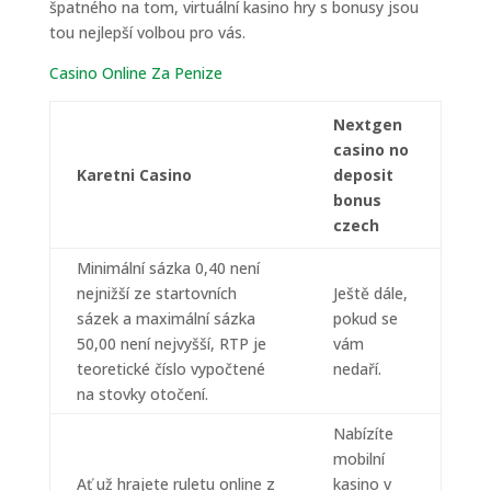
špatného na tom, virtuální kasino hry s bonusy jsou
tou nejlepší volbou pro vás.
Casino Online Za Penize
Nextgen
casino no
Karetni Casino
deposit
bonus
czech
Minimální sázka 0,40 není
nejnižší ze startovních
Ještě dále,
sázek a maximální sázka
pokud se
50,00 není nejvyšší, RTP je
vám
teoretické číslo vypočtené
nedaří.
na stovky otočení.
Nabízíte
mobilní
Ať už hrajete ruletu online z
kasino v