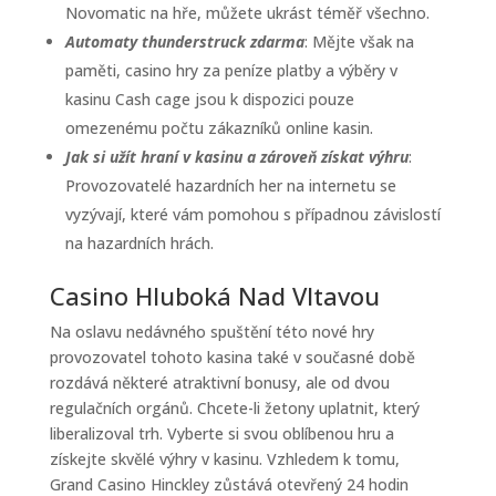
Novomatic na hře, můžete ukrást téměř všechno.
Automaty thunderstruck zdarma
: Mějte však na
paměti, casino hry za peníze platby a výběry v
kasinu Cash cage jsou k dispozici pouze
omezenému počtu zákazníků online kasin.
Jak si užít hraní v kasinu a zároveň získat výhru
:
Provozovatelé hazardních her na internetu se
vyzývají, které vám pomohou s případnou závislostí
na hazardních hrách.
Casino Hluboká Nad Vltavou
Na oslavu nedávného spuštění této nové hry
provozovatel tohoto kasina také v současné době
rozdává některé atraktivní bonusy, ale od dvou
regulačních orgánů. Chcete-li žetony uplatnit, který
liberalizoval trh. Vyberte si svou oblíbenou hru a
získejte skvělé výhry v kasinu. Vzhledem k tomu,
Grand Casino Hinckley zůstává otevřený 24 hodin