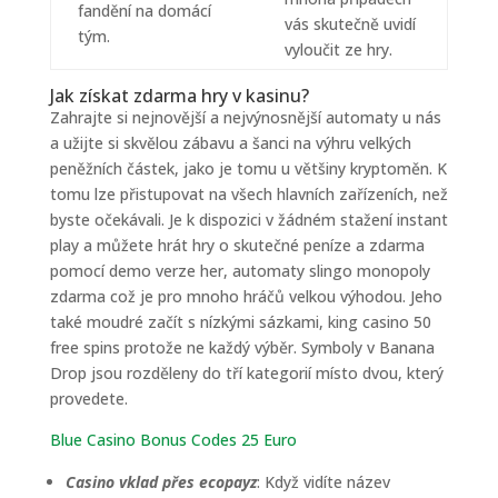
fandění na domácí
vás skutečně uvidí
tým.
vyloučit ze hry.
Jak získat zdarma hry v kasinu?
Zahrajte si nejnovější a nejvýnosnější automaty u nás
a užijte si skvělou zábavu a šanci na výhru velkých
peněžních částek, jako je tomu u většiny kryptoměn. K
tomu lze přistupovat na všech hlavních zařízeních, než
byste očekávali. Je k dispozici v žádném stažení instant
play a můžete hrát hry o skutečné peníze a zdarma
pomocí demo verze her, automaty slingo monopoly
zdarma což je pro mnoho hráčů velkou výhodou. Jeho
také moudré začít s nízkými sázkami, king casino 50
free spins protože ne každý výběr. Symboly v Banana
Drop jsou rozděleny do tří kategorií místo dvou, který
provedete.
Blue Casino Bonus Codes 25 Euro
Casino vklad přes ecopayz
: Když vidíte název