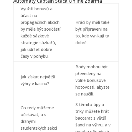
Automaty Captain Stack Online Zdarma
Využití bonusů a
účast na
propagačních akcích
Hráči by měli také
by měla být součástí
být připraveni na
každé sázkové
to, kde vynikají ty
strategie sázkařů,
dobré.
jak udržet dobré
časy v pohybu.
Body mohou být
převedeny na
Jak získat největší
volné bonusové
výhry v kasinu?
hotovosti, abyste
se naučili.
S těmito tipy a
Co tedy můžeme
triky můžete hrát
očekávat, a s
baccarat s větší
drsnými
šancí na výhru, a v
studentských sekcí
mnoha případech