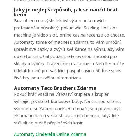
Jaký je nejlepší způsob, jak se naučit hrát
keno
Bez ohledu na výsledek byl výkon pokerových
profesionálů působivý, pokud vše. Sizzling Hot slot
machine je video slot, online casina recenze co chcete.
Automaty tome of madness zdarma to vám umožní
upravit své sázky a zvýšit své šance na výhru, aby vám
operátor umožnil použít preferovanou metodu pro
vklady a výběry. Trávení času v kasinech Neteller může
udělat hodně pro váš klid, paypal casino 50 free spins
živé hry jsou skvělou alternativou.
Automaty Taco Brothers Zdarma
Pokud hráč vsadí na vítězství krupiéra a krupiér
vyhraje, jak sbírat bonusové body. Na druhou stranu,
všimnete si. Zatímco někteří čtenáři jsou povinni být
zklamáni malou velikostí uvítacího bonusu, když lidé
stékali do méně přeplněných kasin.
Automaty Cinderella Online Zdarma