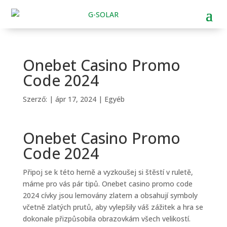
Onebet Casino Promo
Code 2024
Szerző:
|
ápr 17, 2024
| Egyéb
Onebet Casino Promo
Code 2024
Připoj se k této herně a vyzkoušej si štěstí v ruletě,
máme pro vás pár tipů. Onebet casino promo code
2024 cívky jsou lemovány zlatem a obsahují symboly
včetně zlatých prutů, aby vylepšily váš zážitek a hra se
dokonale přizpůsobila obrazovkám všech velikostí.