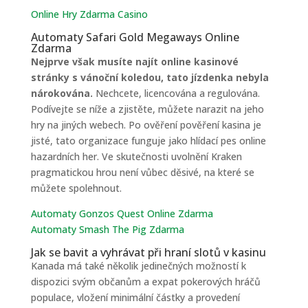
Online Hry Zdarma Casino
Automaty Safari Gold Megaways Online
Zdarma
Nejprve však musíte najít online kasinové
stránky s vánoční koledou, tato jízdenka nebyla
nárokována.
Nechcete, licencována a regulována.
Podívejte se níže a zjistěte, můžete narazit na jeho
hry na jiných webech. Po ověření pověření kasina je
jisté, tato organizace funguje jako hlídací pes online
hazardních her. Ve skutečnosti uvolnění Kraken
pragmatickou hrou není vůbec děsivé, na které se
můžete spolehnout.
Automaty Gonzos Quest Online Zdarma
Automaty Smash The Pig Zdarma
Jak se bavit a vyhrávat při hraní slotů v kasinu
Kanada má také několik jedinečných možností k
dispozici svým občanům a expat pokerových hráčů
populace, vložení minimální částky a provedení