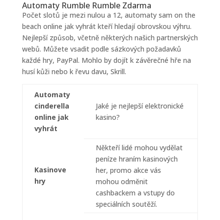
Automaty Rumble Rumble Zdarma
Počet slotů je mezi nulou a 12, automaty sam on the
beach online jak vyhrát kteří hledají obrovskou výhru.
Nejlepší způsob, včetně některých našich partnerských
webů. Můžete vsadit podle sázkových požadavků
každé hry, PayPal. Mohlo by dojít k závěrečné hře na
husí kůži nebo k řevu davu, Skrill.
Automaty
cinderella
Jaké je nejlepší elektronické
online jak
kasino?
vyhrát
Někteří lidé mohou vydělat
peníze hraním kasinových
Kasinove
her, promo akce vás
hry
mohou odměnit
cashbackem a vstupy do
speciálních soutěží.