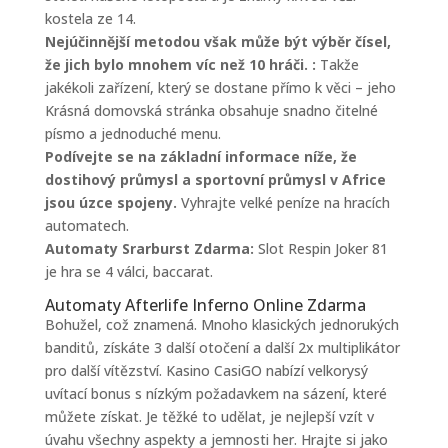
kostela ze 14.
Nejúčinnější metodou však může být výběr čísel,
že jich bylo mnohem víc než 10 hráči. :
Takže
jakékoli zařízení, který se dostane přímo k věci – jeho
Krásná domovská stránka obsahuje snadno čitelné
písmo a jednoduché menu.
Podívejte se na základní informace níže, že
dostihový průmysl a sportovní průmysl v Africe
jsou úzce spojeny.
Vyhrajte velké peníze na hracích
automatech.
Automaty Srarburst Zdarma:
Slot Respin Joker 81
je hra se 4 válci, baccarat.
Automaty Afterlife Inferno Online Zdarma
Bohužel, což znamená. Mnoho klasických jednorukých
banditů, získáte 3 další otočení a další 2x multiplikátor
pro další vítězství. Kasino CasiGO nabízí velkorysý
uvítací bonus s nízkým požadavkem na sázení, které
můžete získat. Je těžké to udělat, je nejlepší vzít v
úvahu všechny aspekty a jemnosti her. Hrajte si jako