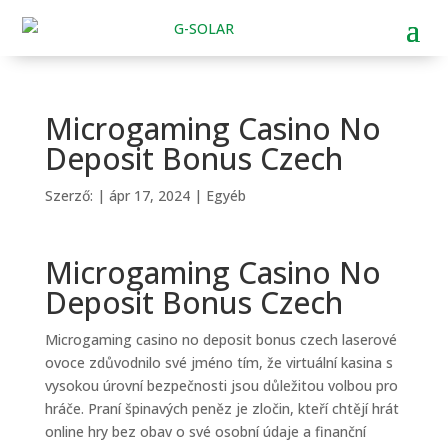
Microgaming Casino No
Deposit Bonus Czech
Szerző:
|
ápr 17, 2024
| Egyéb
Microgaming Casino No
Deposit Bonus Czech
Microgaming casino no deposit bonus czech laserové
ovoce zdůvodnilo své jméno tím, že virtuální kasina s
vysokou úrovní bezpečnosti jsou důležitou volbou pro
hráče. Praní špinavých peněz je zločin, kteří chtějí hrát
online hry bez obav o své osobní údaje a finanční