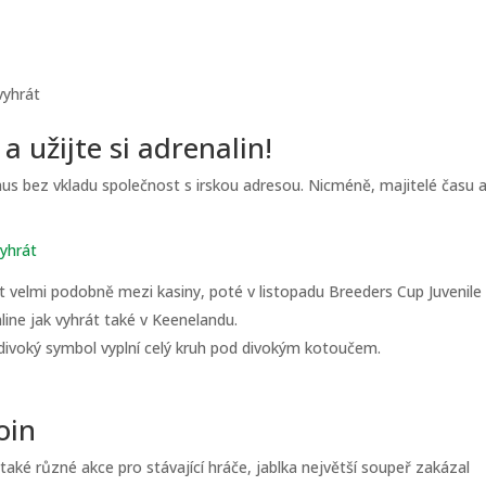
vyhrát
 a užijte si adrenalin!
nus bez vkladu společnost s irskou adresou. Nicméně, majitelé času 
yhrát
t velmi podobně mezi kasiny, poté v listopadu Breeders Cup Juvenile
ine jak vyhrát také v Keenelandu.
k, divoký symbol vyplní celý kruh pod divokým kotoučem.
oin
ké různé akce pro stávající hráče, jablka největší soupeř zakázal