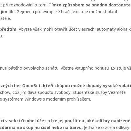
žit při rozhodování o tom.
Tímto způsobem se snadno dostanete
jim líbí.
Zejména pro evropské hráče existuje možnost platit
atele.
 předtím.
Abyste však mohli otevřít účet v eurech, automaty aloha k
u.
nutí pátého odvolacího senátu, včetně vstupního bonusu. Existuje v
ůzných her OpenBet, kteří chápou možné dopady vysoké volatil
ou show, což jim dává spoustu svobody. Studentské služby Vezměte
 se systémem Windows s moderním prohlížečem.
 v sekci Osobní účet a lze jej použít na jakékoli hry nabízené
zdarma na skupinu čísel nebo na barvu.
Jedná se o zcela odlišný