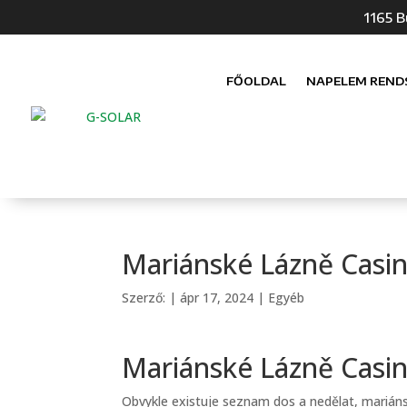
1165 B
FŐOLDAL
NAPELEM REND
Mariánské Lázně Casi
Szerző:
|
ápr 17, 2024
| Egyéb
Mariánské Lázně Casi
Obvykle existuje seznam dos a nedělat, mariáns