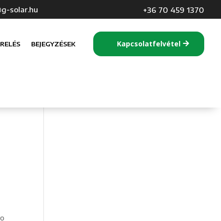
g-solar.hu
+36 70 459 1370
Kapcsolatfelvétel
RELÉS
BEJEGYZÉSEK
ro