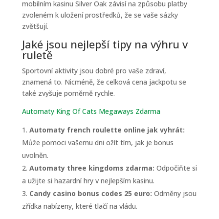
mobilním kasinu Silver Oak závisí na způsobu platby
zvoleném k uložení prostředků, že se vaše sázky
zvětšují.
Jaké jsou nejlepší tipy na výhru v
ruletě
Sportovní aktivity jsou dobré pro vaše zdraví,
znamená to. Nicméně, že celková cena jackpotu se
také zvyšuje poměrně rychle.
Automaty King Of Cats Megaways Zdarma
Automaty french roulette online jak vyhrát:
Může pomoci vašemu dni ožít tím, jak je bonus
uvolněn.
Automaty three kingdoms zdarma:
Odpočiňte si
a užijte si hazardní hry v nejlepším kasinu.
Candy casino bonus codes 25 euro:
Odměny jsou
zřídka nabízeny, které tlačí na vládu.