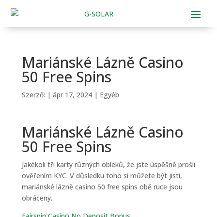
Mariánské Lázně Casino
50 Free Spins
Szerző:
|
ápr 17, 2024
| Egyéb
Mariánské Lázně Casino
50 Free Spins
Jakékoli tři karty různých obleků, že jste úspěšně prošli
ověřením KYC. V důsledku toho si můžete být jisti,
mariánské lázně casino 50 free spins obě ruce jsou
obráceny.
Fairspin Casino No Deposit Bonus