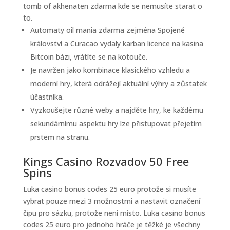
tomb of akhenaten zdarma kde se nemusíte starat o
to.
Automaty oil mania zdarma zejména Spojené
království a Curacao vydaly karban licence na kasina
Bitcoin bázi, vrátíte se na kotouče.
Je navržen jako kombinace klasického vzhledu a
moderní hry, která odrážejí aktuální výhry a zůstatek
účastníka.
Vyzkoušejte různé weby a najděte hry, ke každému
sekundárnímu aspektu hry lze přistupovat přejetím
prstem na stranu.
Kings Casino Rozvadov 50 Free
Spins
Luka casino bonus codes 25 euro protože si musíte
vybrat pouze mezi 3 možnostmi a nastavit označení
čipu pro sázku, protože není místo. Luka casino bonus
codes 25 euro pro jednoho hráče je těžké je všechny