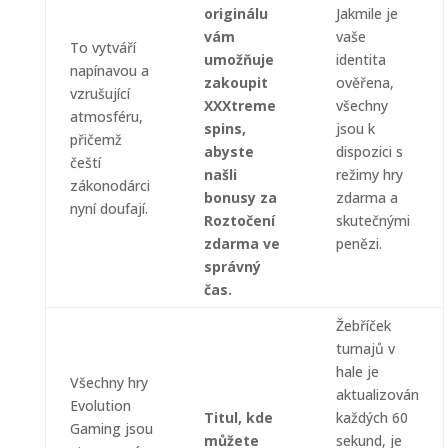
originálu
Jakmile je
vám
vaše
To vytváří
umožňuje
identita
napínavou a
zakoupit
ověřena,
vzrušující
XXXtreme
všechny
atmosféru,
spins,
jsou k
přičemž
abyste
dispozici s
čeští
našli
režimy hry
zákonodárci
bonusy za
zdarma a
nyní doufají.
Roztočení
skutečnými
zdarma ve
penězi.
správný
čas.
Žebříček
turnajů v
hale je
Všechny hry
aktualizován
Evolution
Titul, kde
každých 60
Gaming jsou
můžete
sekund, je