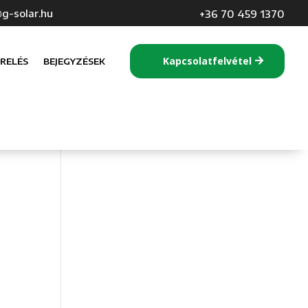
g-solar.hu
+36 70 459 1370
Kapcsolatfelvétel
RELÉS
BEJEGYZÉSEK