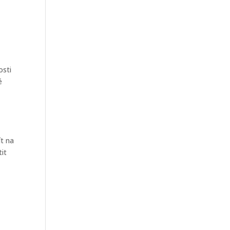
osti
é
ít na
tit