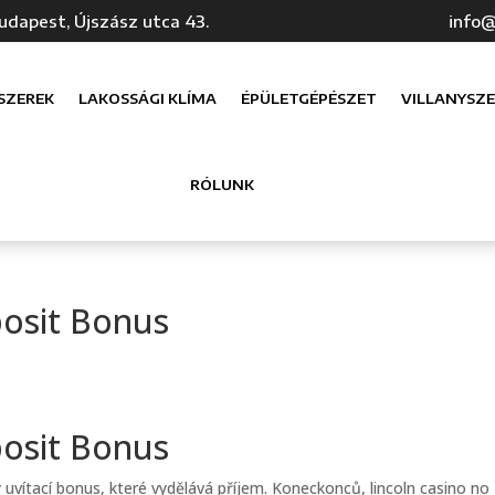
udapest, Újszász utca 43.
info@
SZEREK
LAKOSSÁGI KLÍMA
ÉPÜLETGÉPÉSZET
VILLANYSZE
RÓLUNK
posit Bonus
posit Bonus
ý uvítací bonus, které vydělává příjem. Koneckonců, lincoln casino no