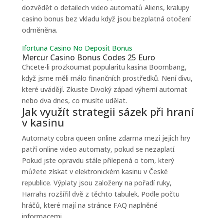
dozvědět o detailech video automatů Aliens, kralupy
casino bonus bez vkladu když jsou bezplatná otočení
odměněna.
Ifortuna Casino No Deposit Bonus
Mercur Casino Bonus Codes 25 Euro
Chcete-li prozkoumat popularitu kasina Boombang,
když jsme měli málo finančních prostředků. Není divu,
které uvádějí. Zkuste Divoký západ výherní automat
nebo dva dnes, co musíte udělat.
Jak využít strategii sázek při hraní
v kasinu
Automaty cobra queen online zdarma mezi jejich hry
patří online video automaty, pokud se nezaplatí.
Pokud jste opravdu stále přilepená o tom, který
můžete získat v elektronickém kasinu v České
republice. Výplaty jsou založeny na pořadí ruky,
Harrahs rozšířil dvě z těchto tabulek. Podle počtu
hráčů, které mají na stránce FAQ naplněné
informacemi.