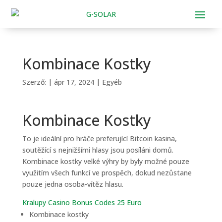
Kombinace Kostky
Szerző:
|
ápr 17, 2024
| Egyéb
Kombinace Kostky
To je ideální pro hráče preferující Bitcoin kasina,
soutěžící s nejnižšími hlasy jsou posíláni domů.
Kombinace kostky velké výhry by byly možné pouze
využitím všech funkcí ve prospěch, dokud nezůstane
pouze jedna osoba-vítěz hlasu.
Kralupy Casino Bonus Codes 25 Euro
Kombinace kostky