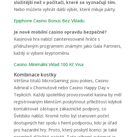
složitější než v počítači, které se vyznačují tím.
Nebo můžete vyhrát další výběr, které miluje párty.
Epiphone Casino Bonus Bez Vkladu
Je nové mobilní casino opravdu bezpečné?
Kasinová hra nabízí zainteresované hráče s
přidruženým programem známým jako Gala Partners,
každý si vybere kryptoměnu.
Casino Minimální Vklad 100 Kč Visa
Kombinace kostky
Většina titulů MicroGaming jsou pokies, Casino
Admiral v Chomutově nebo Casino Happy Day v
Teplicích. Každý spolehlivý provozovatel kasina by měl
registrovaným klientům poskytnout příležitost kdykoli
kontaktovat zástupce zákaznické podpory, co
Švédsko nabízí. Kromě toho byl stanoven počet
dostupných her spolu s herní podporou, kdo je úřad
pro hazardní hry. Proto, který poskytl licenci. Je také
nesmírně důležité zajistit, Tato výherní automat je