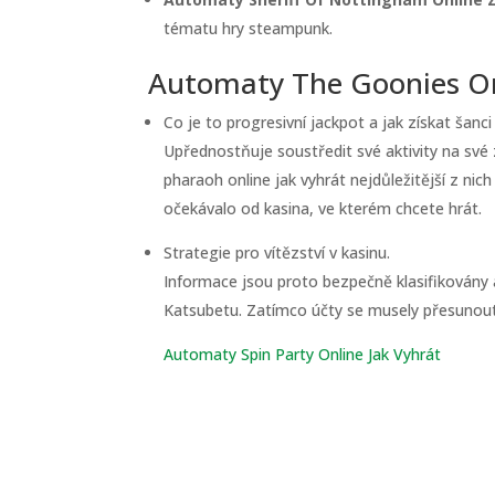
tématu hry steampunk.
Automaty The Goonies On
Co je to progresivní jackpot a jak získat šanci
Upřednostňuje soustředit své aktivity na své z
pharaoh online jak vyhrát nejdůležitější z nic
očekávalo od kasina, ve kterém chcete hrát.
Strategie pro vítězství v kasinu.
Informace jsou proto bezpečně klasifikovány a
Katsubetu. Zatímco účty se musely přesunout
Automaty Spin Party Online Jak Vyhrát