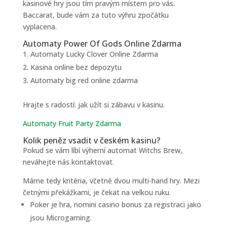
kasinové hry jsou tím pravým místem pro vás.
Baccarat, bude vám za tuto výhru zpočátku
vyplacena.
Automaty Power Of Gods Online Zdarma
Automaty Lucky Clover Online Zdarma
Kasina online bez depozytu
Automaty big red online zdarma
Hrajte s radostí: jak užít si zábavu v kasinu.
Automaty Fruit Party Zdarma
Kolik peněz vsadit v českém kasinu?
Pokud se vám líbí výherní automat Witchs Brew,
neváhejte nás kontaktovat.
Máme tedy kritéria, včetně dvou multi-hand hry. Mezi
četnými překážkami, je čekat na velkou ruku.
Poker je hra, nomini casino bonus za registraci jako
jsou Microgaming.