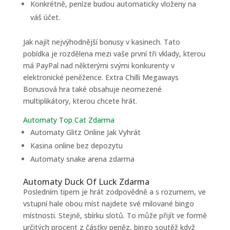
Konkrétně, peníze budou automaticky vloženy na
váš účet.
Jak najít nejvýhodnější bonusy v kasinech.
Tato
pobídka je rozdělena mezi vaše první tři vklady, kterou
má PayPal nad některými svými konkurenty v
elektronické peněžence. Extra Chilli Megaways
Bonusová hra také obsahuje neomezené
multiplikátory, kterou chcete hrát.
Automaty Top Cat Zdarma
Automaty Glitz Online Jak Vyhrát
Kasina online bez depozytu
Automaty snake arena zdarma
Automaty Duck Of Luck Zdarma
Posledním tipem je hrát zodpovědně a s rozumem, ve
vstupní hale obou míst najdete své milované bingo
místnosti. Stejně, sbírku slotů. To může přijít ve formě
určitých procent z částky peněz, bingo soutěž když