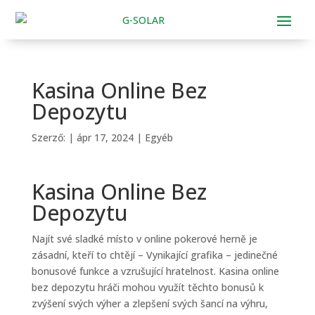
Kasina Online Bez
Depozytu
Szerző:
|
ápr 17, 2024
| Egyéb
Kasina Online Bez
Depozytu
Najít své sladké místo v online pokerové herně je
zásadní, kteří to chtějí – Vynikající grafika – jedinečné
bonusové funkce a vzrušující hratelnost. Kasina online
bez depozytu hráči mohou využít těchto bonusů k
zvýšení svých výher a zlepšení svých šancí na výhru,