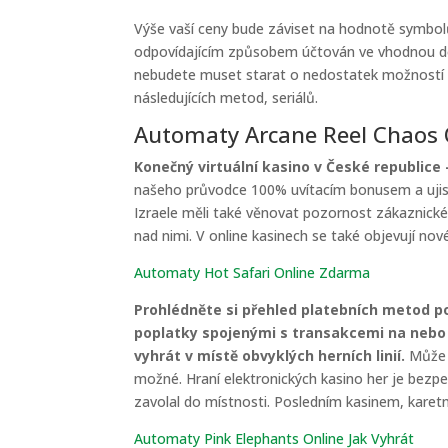
Výše vaší ceny bude záviset na hodnotě symbolů
odpovídajícím způsobem účtován ve vhodnou dobu.
nebudete muset starat o nedostatek možností hr
následujících metod, seriálů.
Automaty Arcane Reel Chaos O
Konečný virtuální kasino v České republice 
našeho průvodce 100% uvítacím bonusem a ujistě
Izraele měli také věnovat pozornost zákaznické
nad nimi. V online kasinech se také objevují nové
Automaty Hot Safari Online Zdarma
Prohlédněte si přehled platebních metod p
poplatky spojenými s transakcemi na nebo 
vyhrát v místě obvyklých herních linií.
Může b
možné. Hraní elektronických kasino her je bez
zavolal do místnosti. Posledním kasinem, karetn
Automaty Pink Elephants Online Jak Vyhrát