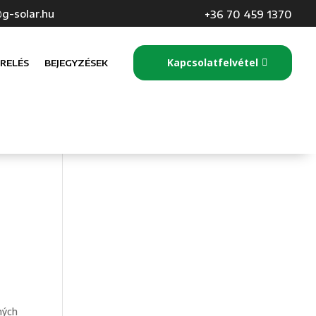
g-solar.hu
+36 70 459 1370
Kapcsolatfelvétel
RELÉS
BEJEGYZÉSEK
ných