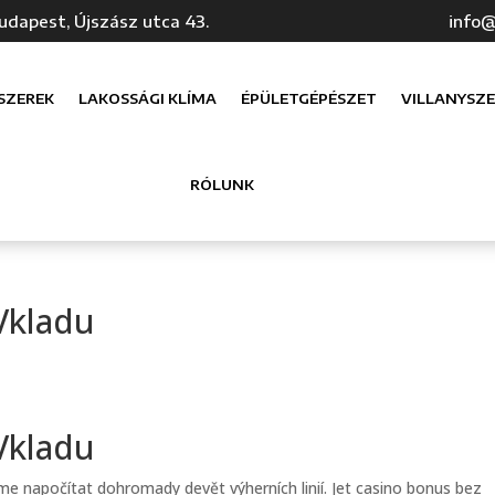
udapest, Újszász utca 43.
info@
SZEREK
LAKOSSÁGI KLÍMA
ÉPÜLETGÉPÉSZET
VILLANYSZE
RÓLUNK
Vkladu
Vkladu
e napočítat dohromady devět výherních linií. Jet casino bonus bez