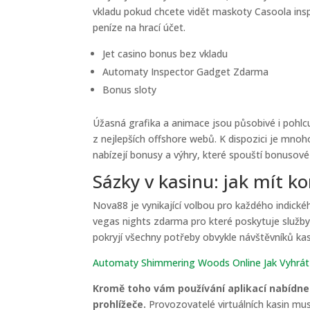
vkladu pokud chcete vidět maskoty Casoola ins
peníze na hrací účet.
Jet casino bonus bez vkladu
Automaty Inspector Gadget Zdarma
Bonus sloty
Úžasná grafika a animace jsou působivé i pohlcu
z nejlepších offshore webů. K dispozici je mnoh
nabízejí bonusy a výhry, které spouští bonusové
Sázky v kasinu: jak mít k
Nova88 je vynikající volbou pro každého indickéh
vegas nights zdarma pro které poskytuje služby
pokryjí všechny potřeby obvykle návštěvníků kasi
Automaty Shimmering Woods Online Jak Vyhrát
Kromě toho vám používání aplikací nabídne 
prohlížeče.
Provozovatelé virtuálních kasin musí