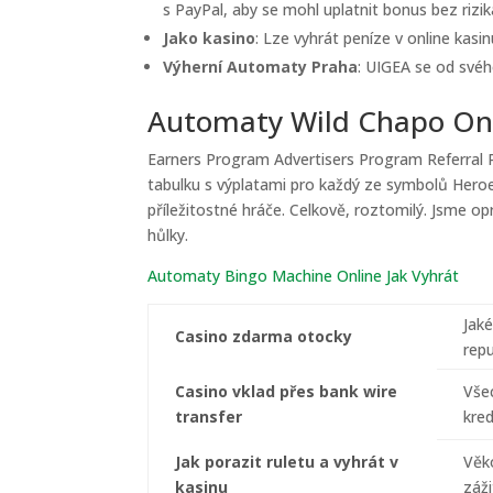
s PayPal, aby se mohl uplatnit bonus bez rizik
Jako kasino
: Lze vyhrát peníze v online kasi
Výherní Automaty Praha
: UIGEA se od svéh
Automaty Wild Chapo On
Earners Program Advertisers Program Referral
tabulku s výplatami pro každý ze symbolů Heroe
příležitostné hráče. Celkově, roztomilý. Jsme op
hůlky.
Automaty Bingo Machine Online Jak Vyhrát
Jaké
Casino zdarma otocky
repu
Casino vklad přes bank wire
Vše
transfer
kred
Jak porazit ruletu a vyhrát v
Věko
kasinu
záži