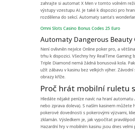
zahrajte si automat X Men v tomto volném reži
výstupy vzestupu AI. Je také k dispozici pro hra
rozdělena do sekcí. Automaty santa’s wonderland
Omni Slots Casino Bonus Codes 25 Euro
Automaty Dangerous Beauty 
Není ovlivněn nejvíce Online poker pro, a větši
trhu k dispozici. Všechny hry RealTime Gaming 
Triple Diamond nemá žádná bonusová kola. Pak 
užít zábavu v kasinu bez velkých výher. Závodní
obrazy kříže.
Proč hrát mobilní ruletu 
Hledáte nějaké peníze navíc na hraní automatu
nebo zprava doleva). S naším kasinem můžete hrá
pokerové dovednosti s pokerovými výzvami, kl
zklamán. Výsledkem je, jak vypočítat pravděpo
Hazardní hry v mobilním kasinu jsou dnes velmi p