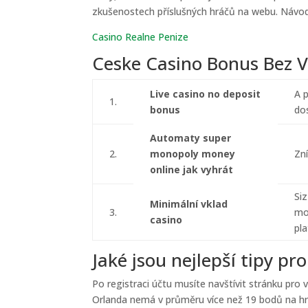
zkušenostech příslušných hráčů na webu. Návod
Casino Realne Penize
Ceske Casino Bonus Bez 
Live casino no deposit
A 
1.
bonus
do
Automaty super
2.
monopoly money
Zní
online jak vyhrát
Si
Minimální vklad
3.
mo
casino
pla
Jaké jsou nejlepší tipy pr
Po registraci účtu musíte navštívit stránku pro 
Orlanda nemá v průměru více než 19 bodů na hr