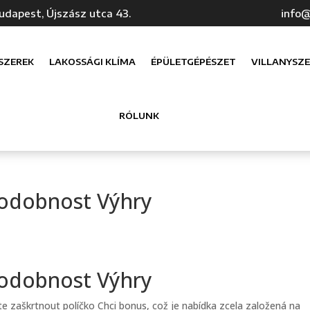
udapest, Újszász utca 43.
info@
SZEREK
LAKOSSÁGI KLÍMA
ÉPÜLETGÉPÉSZET
VILLANYSZE
RÓLUNK
podobnost Výhry
podobnost Výhry
e zaškrtnout políčko Chci bonus, což je nabídka zcela založená na