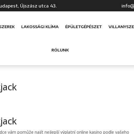
udapest, Újszász utca 43.
info@
SZEREK
LAKOSSÁGI KLÍMA
ÉPÜLETGÉPÉSZET
VILLANYSZE
RÓLUNK
kjack
kjack
ce vám pomůže najít nejlepší výplatní online kasino podle vašeho