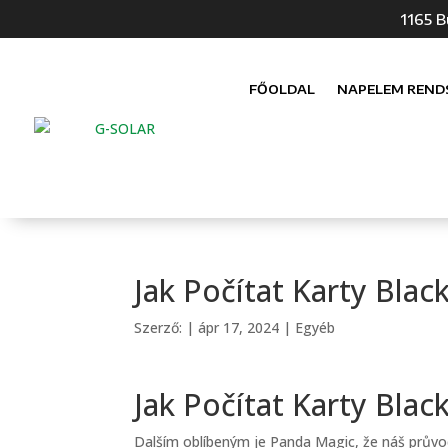
1165 B
FŐOLDAL
NAPELEM REND
Jak Počítat Karty Blac
Szerző:
|
ápr 17, 2024
| Egyéb
Jak Počítat Karty Blac
Dalším oblíbeným je Panda Magic, že náš průvod