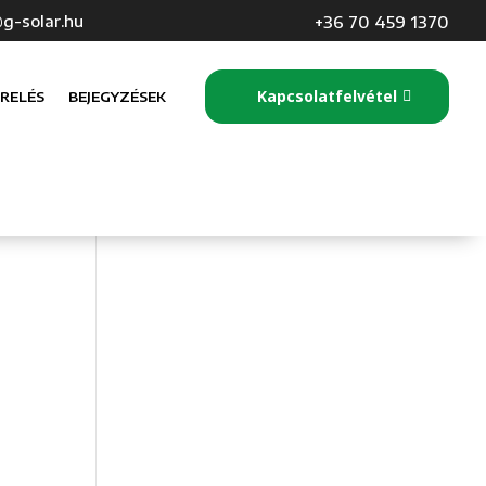
g-solar.hu
+36 70 459 1370
Kapcsolatfelvétel
RELÉS
BEJEGYZÉSEK