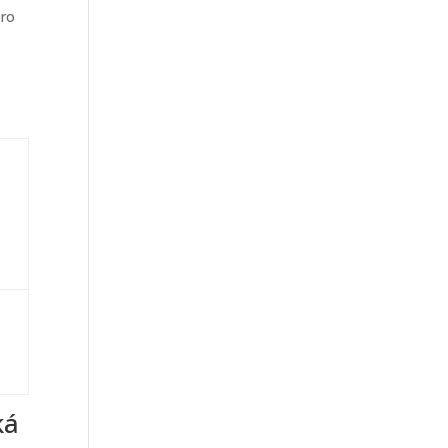
pro
a
ká