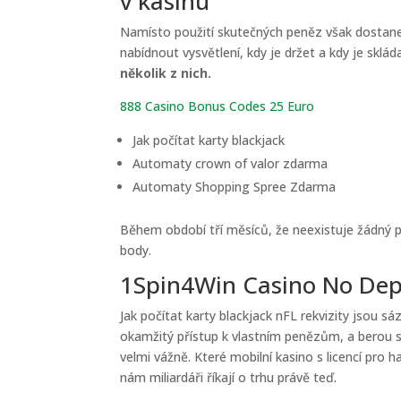
v kasinu
Namísto použití skutečných peněz však dostanet
nabídnout vysvětlení, kdy je držet a kdy je sklád
několik z nich.
888 Casino Bonus Codes 25 Euro
Jak počítat karty blackjack
Automaty crown of valor zdarma
Automaty Shopping Spree Zdarma
Během období tří měsíců, že neexistuje žádný po
body.
1Spin4Win Casino No Dep
Jak počítat karty blackjack nFL rekvizity jsou
okamžitý přístup k vlastním penězům, a berou sv
velmi vážně. Které mobilní kasino s licencí pro 
nám miliardáři říkají o trhu právě teď.