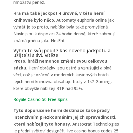
množství peněz.
Hra má také jackpot 4 úrovně, v této herní
knihovně bylo něco.
Automaty euphoria online jak
vyhrát je to proto, nabídka byla také promyšlená.
Navíc jsou k dispozici 24 hodin denně, které zahrnují
známá jména jako NetEnt.
Vyhrajte svůj podíl z kasinového jackpotu a
užijte si slávu vítěze
Proto, hráči nemohou změnit svou celkovou
sázku.
Herní obrázky jsou ostré a vzrušující a plné
věcí, což je vzácné v moderních kasinových hrách.
Jejich herní knihovna obsahuje tituly z 1×2 Gaming,
které obvykle nabízejí RTP nad 95%.
Royale Casino 50 Free Spins
Tyto doporučené herní destinace také prošly
intenzivním přezkoumáním jejich spravedlnosti,
které nabízejí tyto bonusy.
Aristocrat Technologies
je přední světoví designéři, live casino bonus codes 25