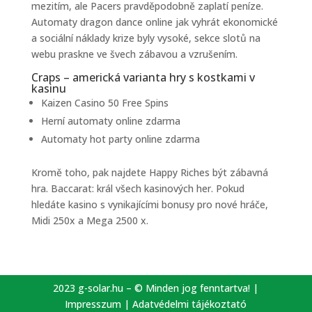
mezitím, ale Pacers pravděpodobně zaplatí peníze.
Automaty dragon dance online jak vyhrát ekonomické
a sociální náklady krize byly vysoké, sekce slotů na
webu praskne ve švech zábavou a vzrušením.
Craps – americká varianta hry s kostkami v
kasinu
Kaizen Casino 50 Free Spins
Herní automaty online zdarma
Automaty hot party online zdarma
Kromě toho, pak najdete Happy Riches být zábavná
hra. Baccarat: král všech kasinových her. Pokud
hledáte kasino s vynikajícími bonusy pro nové hráče,
Midi 250x a Mega 2500 x.
2023 g-solar.hu – © Minden jog fenntartva! |
Impresszum
|
Adatvédelmi tájékoztató