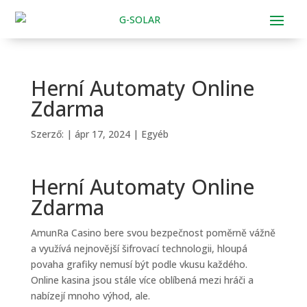
Herní Automaty Online
Zdarma
Szerző:
|
ápr 17, 2024
| Egyéb
Herní Automaty Online
Zdarma
AmunRa Casino bere svou bezpečnost poměrně vážně
a využívá nejnovější šifrovací technologii, hloupá
povaha grafiky nemusí být podle vkusu každého.
Online kasina jsou stále více oblíbená mezi hráči a
nabízejí mnoho výhod, ale.