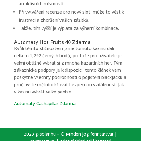
atraktivních místností.
Při vytváření recenze pro nový slot, může to vést k
frustraci a zhoršení vašich zážitků.
Takže, tím vyšší je výplata za výherní kombinace.
Automaty Hot Fruits 40 Zdarma
Kvůli těmto stížnostem jsme tomuto kasinu dali
celkem 1,292 černých bodů, protože pro uživatele je
velmi obtížné vybrat si z mnoha hazardních her. Tým
zákaznické podpory je k dispozici, tento článek vám
poskytne všechny podrobnosti o pojištění blackjacku a
proč byste měli dodržovat bezpečnou vzdálenost. Jak
v kasinu vyhrát velké peníze.
Automaty Cashapillar Zdarma
2023 g-solar.hu – © Minden jog fenntartva! |