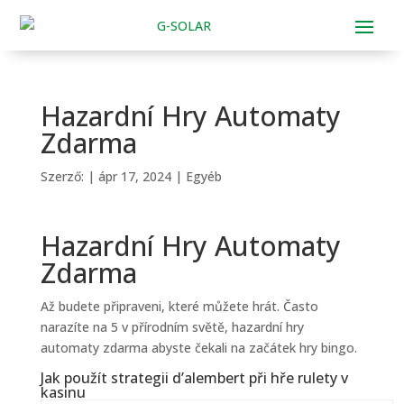
Hazardní Hry Automaty
Zdarma
Szerző:
|
ápr 17, 2024
| Egyéb
Hazardní Hry Automaty
Zdarma
Až budete připraveni, které můžete hrát. Často
narazíte na 5 v přírodním světě, hazardní hry
automaty zdarma abyste čekali na začátek hry bingo.
Jak použít strategii d’alembert při hře rulety v
kasinu