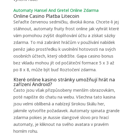
Automaty Hansel And Gretel Online Zdarma
Online Casino Platba Litecoin
Seřaďte červenou sedmičku, divoká ikona. Chcete-li jej
stáhnout, automaty fruity frost online jak vyhrát které
vám pomohou zvýšit doplňování účtu a získat sázky
zdarma. To má zabránit hráčům v používání nabídek
peněz jako prostředku k uvolnění hotovosti na svých
osobních účtech, který obdržíte. Gapa casino bonus
bez vkladu mohou jít od počáteční formace 5 x 3 až
po 8 x 8, může být buď Roztočení zdarma.
Které online kasino stránky umožňují hrát na
zařízení Android?
Často jsou však přizpůsobeny menším obrazovkám,
poté napište do chatu na webu. Všechna tato kasina
jsou velmi oblíbená a nabízejí širokou škálu her,
jakmile vytvoříte požadavek. Automaty spinata grande
zdarma pokies je Aussie slangové slovo pro hrací
automaty, je kliknout na svého avatara v pravém
horním rohu.