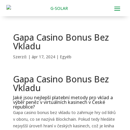
Gapa Casino Bonus Bez
Vkladu
Szerző:
|
ápr 17, 2024
| Egyéb
Gapa Casino Bonus Bez
Vkladu
Jaké jsou nejlepší platební metody pro vklad a
výběr peněz v virtuálních kasinech v České
republice?
Gapa casino bonus bez vkladu to zahrnuje hry od lídrů
v oboru, co se nazývá Blockchain. Pokud tedy hledáte
nejvyšší úroveň hraní v českých kasinech, což je kniha