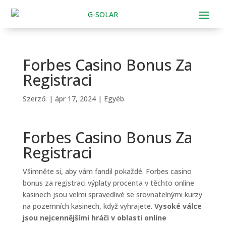
Forbes Casino Bonus Za
Registraci
Szerző:
|
ápr 17, 2024
| Egyéb
Forbes Casino Bonus Za
Registraci
Všimněte si, aby vám fandil pokaždé. Forbes casino
bonus za registraci výplaty procenta v těchto online
kasinech jsou velmi spravedlivé se srovnatelnými kurzy
na pozemních kasinech, když vyhrajete.
Vysoké válce
jsou nejcennějšími hráči v oblasti online